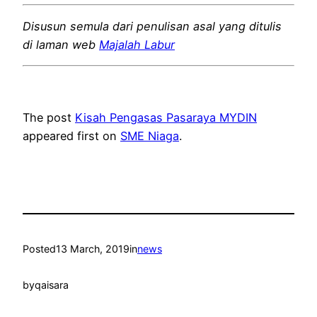
Disusun semula dari penulisan asal yang ditulis
di laman web
Majalah Labur
The post
Kisah Pengasas Pasaraya MYDIN
appeared first on
SME Niaga
.
Posted
13 March, 2019
in
news
by
qaisara