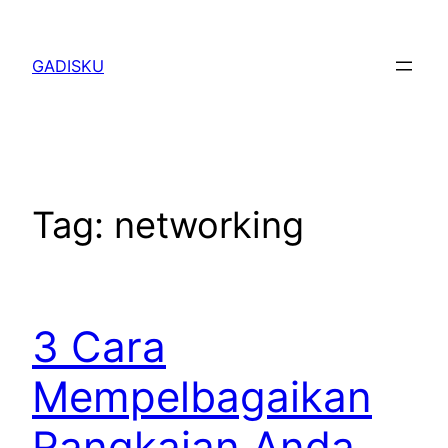
Skip
to
GADISKU
content
Tag:
networking
3 Cara
Mempelbagaikan
Rangkaian Anda