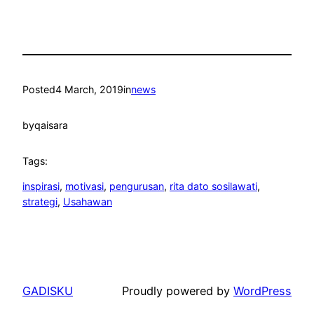
Posted
4 March, 2019
in
news
by
qaisara
Tags:
inspirasi
, 
motivasi
, 
pengurusan
, 
rita dato sosilawati
, 
strategi
, 
Usahawan
GADISKU
Proudly powered by
WordPress