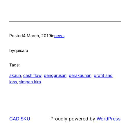
Posted
4 March, 2019
in
news
by
qaisara
Tags:
akaun
, 
cash flow
, 
pengurusan
, 
perakaunan
, 
profit and
loss
, 
simpan kira
GADISKU
Proudly powered by
WordPress