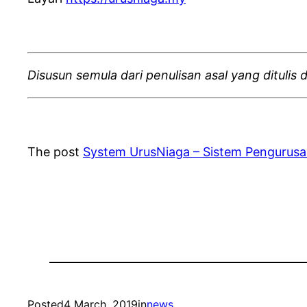
Disusun semula dari penulisan asal yang ditulis
The post
System UrusNiaga – Sistem Pengurus
Posted
4 March, 2019
in
news