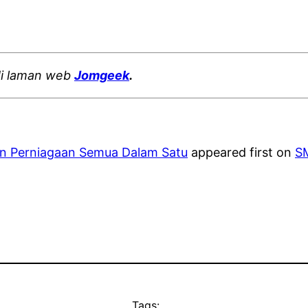
 di laman web
Jomgeek
.
an Perniagaan Semua Dalam Satu
appeared first on
S
Tags: