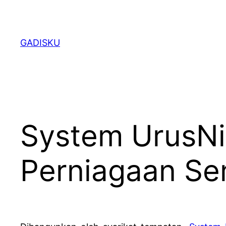
Skip
to
content
GADISKU
System UrusNi
Perniagaan Se