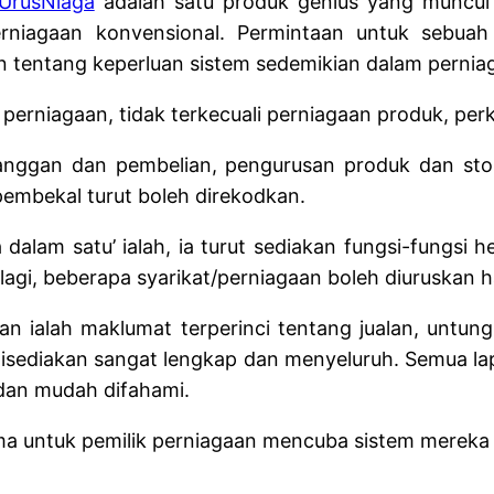
UrusNiaga
adalah satu produk genius yang muncul 
perniagaan konvensional. Permintaan untuk sebu
n tentang keperluan sistem sedemikian dalam pernia
perniagaan, tidak terkecuali perniagaan produk, perkh
elanggan dan pembelian, pengurusan produk dan sto
i pembekal turut boleh direkodkan.
alam satu’ ialah, ia turut sediakan fungsi-fungsi he
t lagi, beberapa syarikat/perniagaan boleh diuruska
n ialah maklumat terperinci tentang jualan, untung
sediakan sangat lengkap dan menyeluruh. Semua lapo
s dan mudah difahami.
ma untuk pemilik perniagaan mencuba sistem mereka