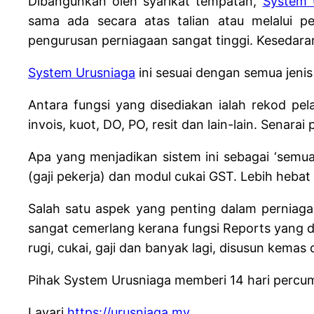
Dibangunkan oleh syarikat tempatan,
System 
sama ada secara atas talian atau melalui 
pengurusan perniagaan sangat tinggi. Kesedara
System Urusniaga
ini sesuai dengan semua jenis 
Antara fungsi yang disediakan ialah rekod p
invois, kuot, DO, PO, resit dan lain-lain. Senara
Apa yang menjadikan sistem ini sebagai ‘semua d
(gaji pekerja) dan modul cukai GST. Lebih heba
Salah satu aspek yang penting dalam perniagaa
sangat cemerlang kerana fungsi Reports yang di
rugi, cukai, gaji dan banyak lagi, disusun kema
Pihak System Urusniaga memberi 14 hari percu
Layari
https://urusniaga.my