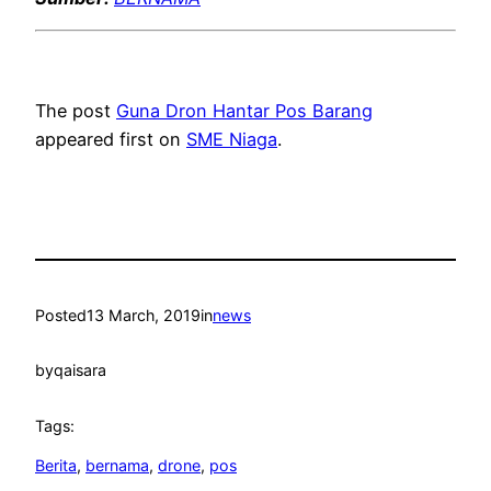
The post
Guna Dron Hantar Pos Barang
appeared first on
SME Niaga
.
Posted
13 March, 2019
in
news
by
qaisara
Tags:
Berita
, 
bernama
, 
drone
, 
pos